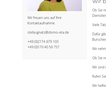
Wir b
Ob Sie nu
Dienstlei
Wir freuen uns auf Ihre
Kontaktaufnahme.
Viele Tät
stella.ignatz@domo-vita.de
Dafür gi
Burschei
+49 (0)2174 679 103
+49 (0)170 40 56 757
Wir nehm
Ob Sie nu
Wir sind 
Rufen Si
Wir helfe