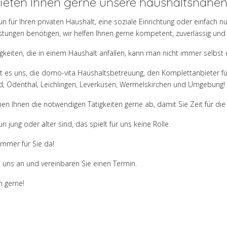
ieten Ihnen gerne unsere haushaltsnahen
n für Ihren privaten Haushalt, eine soziale Einrichtung oder einfach 
stungen benötigen, wir helfen Ihnen gerne kompetent, zuverlässig und t
igkeiten, die in einem Haushalt anfallen, kann man nicht immer selbst 
bt es uns, die domo-vita Haushaltsbetreuung, den Komplettanbieter fü
d, Odenthal, Leichlingen, Leverkusen, Wermelskirchen und Umgebung!
en Ihnen die notwendigen Tätigkeiten gerne ab, damit Sie Zeit für di
n jung oder älter sind, das spielt für uns keine Rolle.
immer für Sie da!
e uns an und vereinbaren Sie einen Termin.
n gerne!