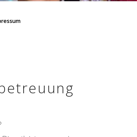
pressum
sbetreuung
?