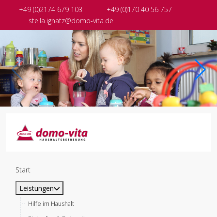
+49 (0)2174 679 103
+49 (0)170 40 56 757
stella.ignatz@domo-vita.de
Start
Leistungen
Hilfe im Haushalt